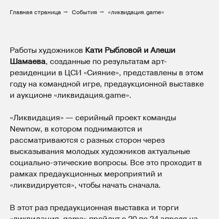
Главная страница
→
События
→
«ликвидация.game»
Работы художников
Кати Рыбловой и Алеши
Шамаева
, созданные по результатам арт-
резиденции в ЦСИ «Сияние», представлены в этом
году на командной игре, предаукционной выставке
и аукционе «ликвидация.game».
«Ликвидация» — серийный проект команды
Newnow, в котором поднимаются и
рассматриваются с разных сторон через
высказывания молодых художников актуальные
социально-этические вопросы. Все это проходит в
рамках предаукционных мероприятий и
«ликвидируется», чтобы начать сначала.
В этот раз предаукционная выставка и торги
«ликвидация. game» пройдут с 20 по 24 апреля на