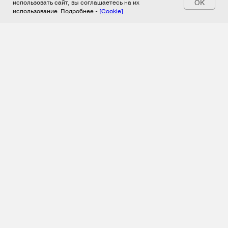
OK
использовать сайт, вы соглашаетесь на их
использование. Подробнее -
[Cookie]