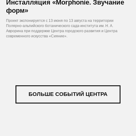
Инсталляция «Morphonie. Звучание
форм»
Проект экспонируется с 13 июня по 13 августа на территории
Полярно-альпийского ботанического сада-института им. Н. А.
Аврорина при поддержке Центра городского развития и Центра
современного искусства «Сияние».
БОЛЬШЕ СОБЫТИЙ ЦЕНТРА