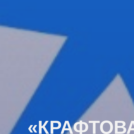
«КРАФТОВ